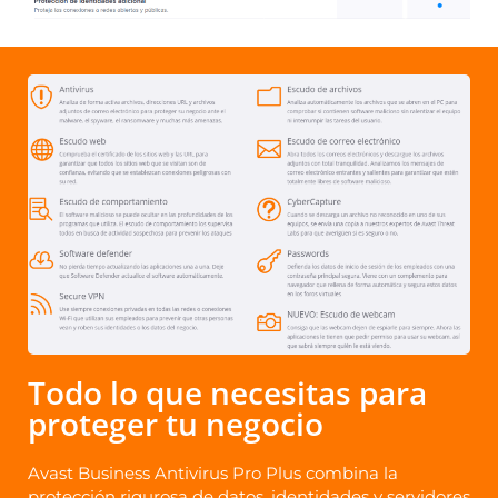
Todo lo que necesitas para
proteger tu negocio
Avast Business Antivirus Pro Plus combina la
protección rigurosa de datos, identidades y servidores