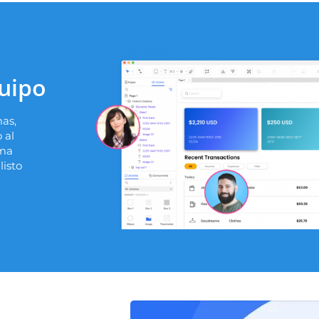
quipo
as,
 al
rma
listo