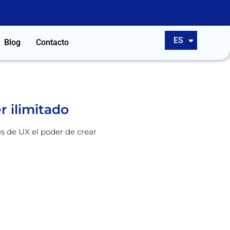
EN
ES
PT
Blog
Contacto
r ilimitado
es de UX el poder de crear