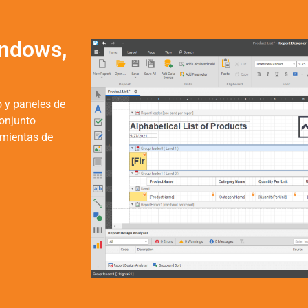
indows,
o y paneles de
conjunto
amientas de