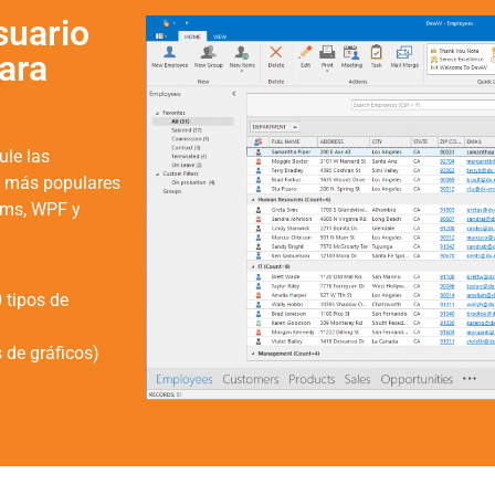
suario
ara
ule las
l más populares
rms, WPF y
 tipos de
 de gráficos)