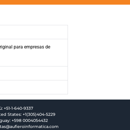
original para empresas de
ú: +51-1-640-9337
ted States: +1(305)404-5229
guay: +598 0004054432
tas@aufieroinformatica.com