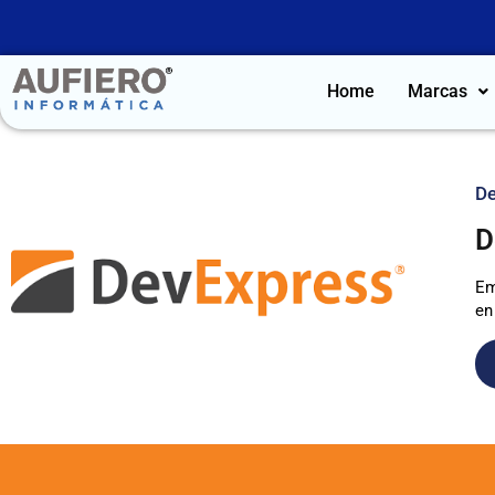
Home
Marcas
De
D
Em
en