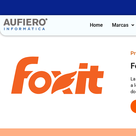
Home
Marcas
Pr
F
La
a 
do