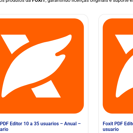
 os produtos da
FOXIT
, garantindo licenças originais e suporte 
 PDF Editor 10 a 35 usuarios – Anual –
Foxit PDF Edit
ario
usuario