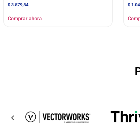
$
3.579,84
$
1.04
Comprar ahora
Comp
P