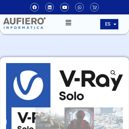
EN
ES
PT