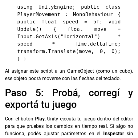
using UnityEngine; public class
PlayerMovement : MonoBehaviour {
public float speed = 5f; void
Update() { float move =
Input.GetAxis("Horizontal") *
speed * Time.deltaTime;
transform.Translate(move, 0, 0);
} }
Al asignar este script a un GameObject (como un cubo),
ese objeto podrá moverse con las flechas del teclado.
Paso 5: Probá, corregí y
exportá tu juego
Con el botón
Play
, Unity ejecuta tu juego dentro del editor
para que pruebes los cambios en tiempo real. Si algo no
funciona, podés ajustar parámetros en el
Inspector
sin