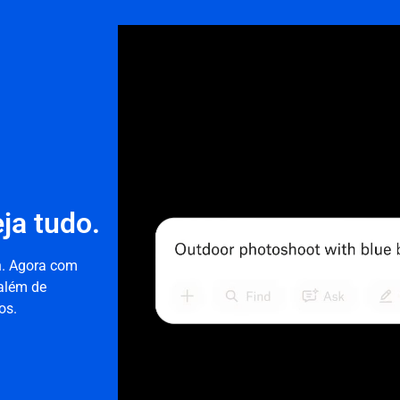
ja tudo.
h. Agora com
além de
os.