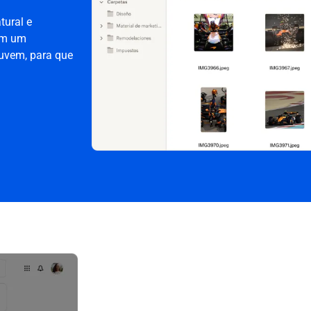
tural e
tem um
uvem, para que