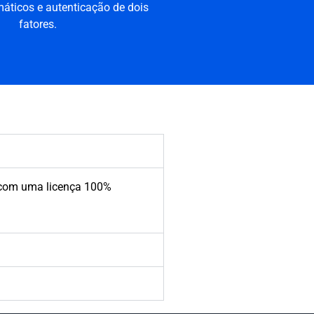
áticos e autenticação de dois
fatores.
re com uma licença 100%