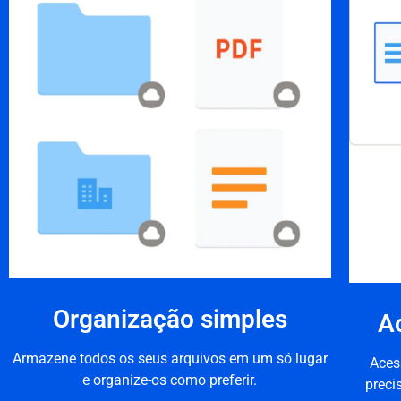
Organização simples
A
Armazene todos os seus arquivos em um só lugar
Aces
e organize-os como preferir.
preci