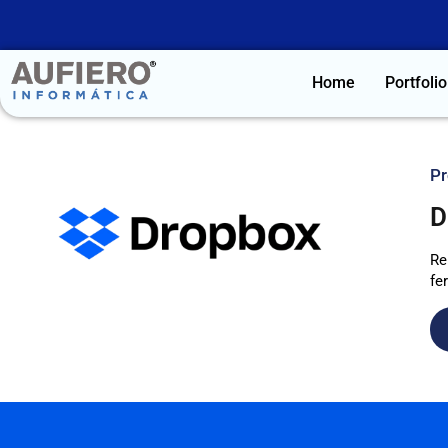
Home
Portfolio
Pr
D
Re
fe