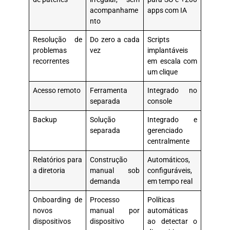
acompanhame
apps com IA
nto
Resolução de
Do zero a cada
Scripts
problemas
vez
implantáveis
recorrentes
em escala com
um clique
Acesso remoto
Ferramenta
Integrado no
separada
console
Backup
Solução
Integrado e
separada
gerenciado
centralmente
Relatórios para
Construção
Automáticos,
a diretoria
manual sob
configuráveis,
demanda
em tempo real
Onboarding de
Processo
Políticas
novos
manual por
automáticas
dispositivos
dispositivo
ao detectar o