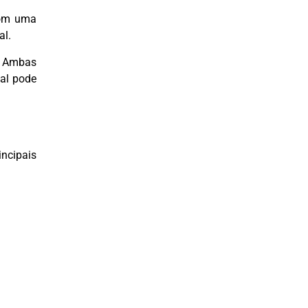
com uma
al.
. Ambas
ual pode
incipais