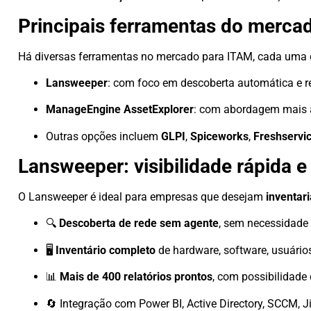
Principais ferramentas do merca
Há diversas ferramentas no mercado para ITAM, cada uma c
Lansweeper
: com foco em descoberta automática e re
ManageEngine AssetExplorer
: com abordagem mais a
Outras opções incluem
GLPI
,
Spiceworks
,
Freshservi
Lansweeper: visibilidade rápida 
O Lansweeper é ideal para empresas que desejam
inventar
🔍
Descoberta de rede sem agente
, sem necessidade d
🖥️
Inventário completo
de hardware, software, usuários
📊
Mais de 400 relatórios prontos
, com possibilidade
🔄 Integração com Power BI, Active Directory, SCCM, Jir