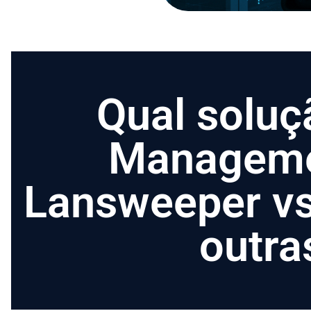
Qual soluç
Manageme
Lansweeper v
outra