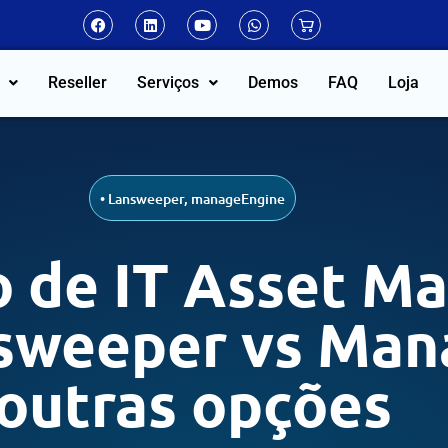
Reseller
Serviços
Demos
FAQ
Loja
•
Lansweeper
,
manageEngine
o de IT Asset 
nsweeper vs Man
outras opções