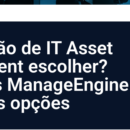
ão de IT Asset
nt escolher?
s ManageEngine
s opções