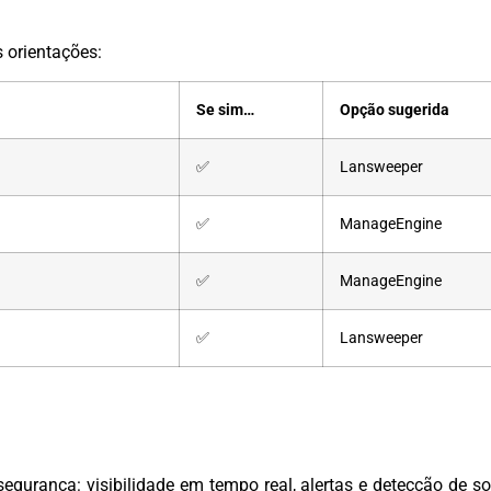
 orientações:
Se sim…
Opção sugerida
✅
Lansweeper
✅
ManageEngine
✅
ManageEngine
✅
Lansweeper
gurança: visibilidade em tempo real, alertas e detecção de s