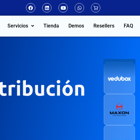
Servicios
Tienda
Demos
Resellers
FAQ
stribución